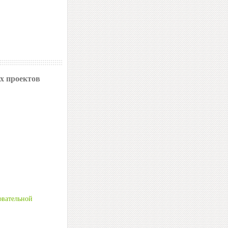
х проектов
овательной