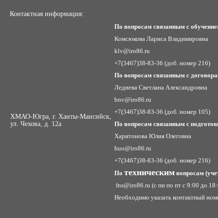
Контактная информация:
По вопросам связанным с обучение
Комсюкова Лариса Владимировна
klv@iro86.ru
+7(3467)38-83-36 (доб. номер 216)
По вопросам связанным с договора
Леднева Светлана Александровна
bnv@iro86.ru
+7(3467)38-83-36 (доб. номер 105)
ХМАО-Югра, г. Ханты-Мансийск,
ул. Чехова, д. 12а
По вопросам связанным с подготов
Харитонова Юлия Олеговна
huo@iro86.ru
+7(3467)38-83-36 (доб. номер 216)
техническим
По
вопросам (учет
fns
@iro86.ru
(с пн по пт с 9:00 до 1
Необходимо указать контактный номе