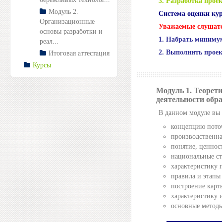
3. Разработка проек
Модуль 2.
Система оценки ку
Организационные
Уважаемые слушате
основы разработки и
1. Набрать миниму
реал...
2. Выполнить проек
Итоговая аттестация
Курсы
Модуль 1. Теорет
деятельности обр
В данном модуле вы 
концепцию поточ
производственна
понятие, ценнос
национальные ст
характеристику 
правила и этапы
построение карт
характеристику 
основные методы