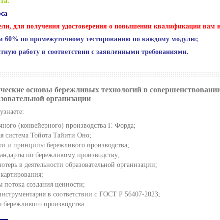
та.
рса
ли, для получения удостоверения о повышении квалификации вам н
м 60% по промежуточному тестированию по каждому модулю;
тную работу в соответствии с заявленными требованиями.
ические основы бережливых технологий в совершенствовани
азовательной организации
узнаете:
ного (конвейерного) производства Г. Форда;
я система Тойота Тайити Оно;
ти и принципы бережливого производства;
андарты по бережливому производству;
потерь в деятельности образовательной организации;
 картирования;
ы потока создания ценности;
инструментария в соответствии с ГОСТ Р 56407-2023;
 бережливого производства.