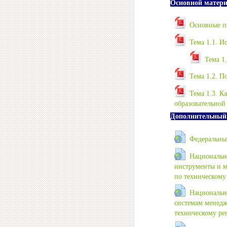
Основной матер
Основные п
Тема 1.1. И
Тема 1
Тема 1.2. П
Тема 1.3. К
образовательной
Дополнительный
Федеральный
Национальн
инструменты и м
по техническому 
Национальн
системам менедж
техническому рег