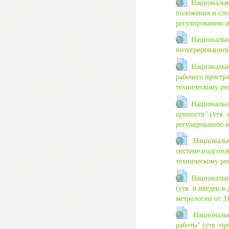
Национальн
положения и слов
регулированию и 
Национальн
интегрированной
Национальн
рабочего простра
техническому рег
Национальн
ценности" (утв. 
регулированию и 
Национальн
системе подготов
техническому ре
Национальн
(утв. и введен 
метрологии от 31
Национальн
работы" (утв. п