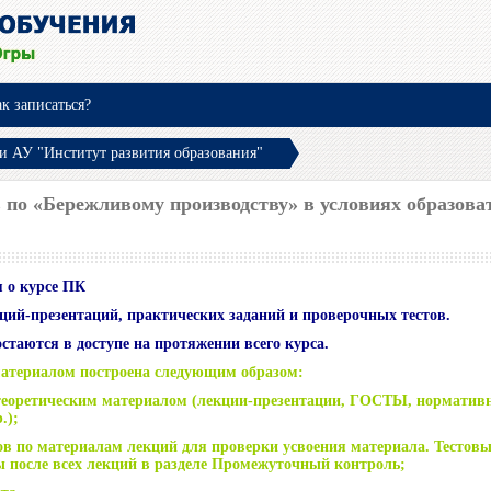
к записаться?
 АУ "Институт развития образования"
 по «Бережливому производству» в условиях образов
 о курсе ПК
кций-презентаций, практических заданий и проверочных тестов.
таются в доступе на протяжении всего курса.
материалом построена следующим образом:
 теоретическим материалом (лекции-презентации, ГОСТЫ, норматив
.);
ов по материалам лекций для проверки усвоения материала. Тестовы
 после всех лекций в разделе Промежуточный контроль;