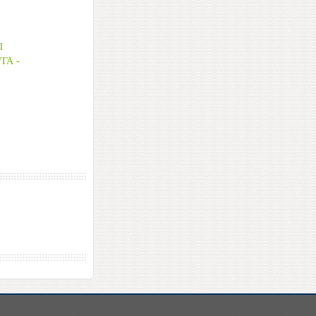
Ы
ГА -