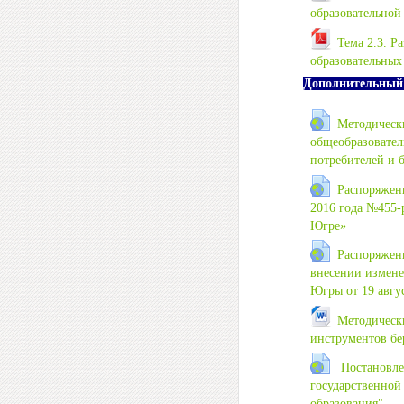
образовательной
Тема 2.3. 
образовательных
Дополнительный
Методическ
общеобразовател
потребителей и б
Распоряжени
2016 года №455-
Югре»
Распоряжени
внесении измене
Югры от 19 авгу
Методическ
инструментов бе
Постановлен
государственной
образования"