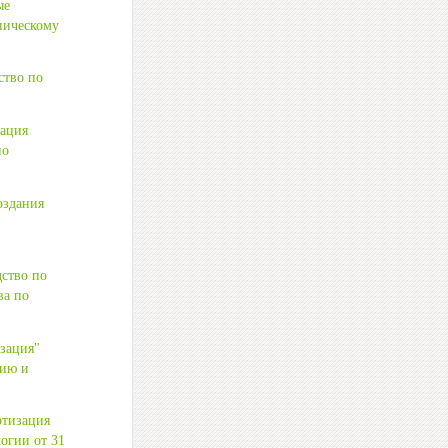
ые
хническому
ство по
зация
по
оздания
ство по
ва по
зация"
нию и
ртизация
огии от 31