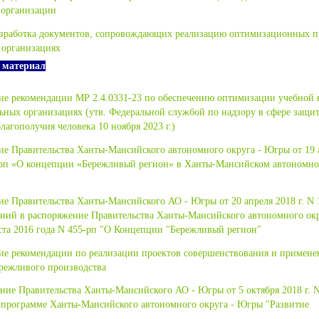
 организации
Разработка документов, сопровождающих реализацию оптимизационных п
 организациях
 материал
ие рекомендации МР 2.4.0331-23 по обеспечению оптимизации учебной 
ьных организациях (утв. Федеральной службой по надзору в сфере защи
лагополучия человека 10 ноября 2023 г.)
е Правительства Ханты-Мансийского автономного округа - Югры от 19 
рп «О концепции «Бережливый регион» в Ханты-Мансийском автономном
е Правительства Ханты-Мансийского АО - Югры от 20 апреля 2018 г. N 
ний в распоряжение Правительства Ханты-Мансийского автономного окр
ста 2016 года N 455-рп "О Концепции "Бережливый регион"
ие рекомендации по реализации проектов совершенствования и примен
режливого производства
ие Правительства Ханты-Мансийского АО - Югры от 5 октября 2018 г. N
 программе Ханты-Мансийского автономного округа - Югры "Развитие