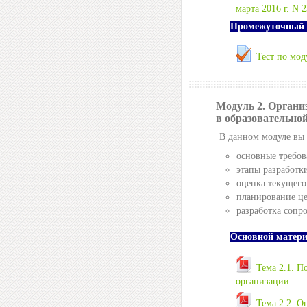
марта 2016 г. N 2
Промежуточный 
Тест по мод
Модуль 2. Органи
в образовательно
В данном модуле вы 
основные требо
этапы разработк
оценка текущего
планирование це
разработка сопр
Основной матер
Тема 2.1. П
организации
Тема 2.2. О