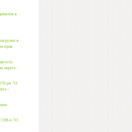
роектов в
нагрузки в
ты прав
августа
 округе -
176-рп "О
уга -
ению
 338-п "О