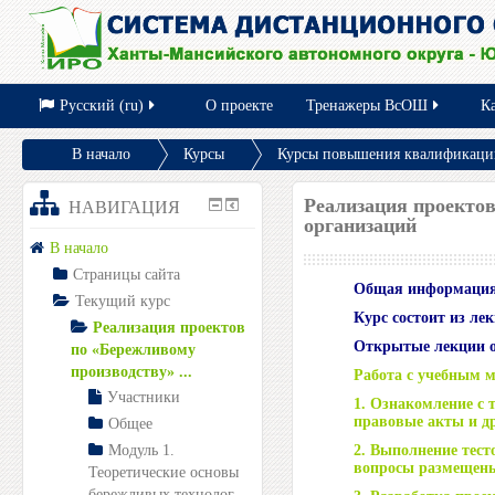
Русский (ru)
О проекте
Тренажеры ВсОШ
Ка
В начало
Курсы
Курсы повышения квалификации
Реализация проектов по «Бережливому производству» ...
Реализация проектов
НАВИГАЦИЯ
организаций
В начало
Страницы сайта
Общая информация
Текущий курс
Курс состоит из ле
Реализация проектов
Открытые лекции ос
по «Бережливому
производству» ...
Работа с учебным 
Участники
1. Ознакомление с
правовые акты и др
Общее
Модуль 1.
2. Выполнение тест
вопросы размещены
Теоретические основы
бережливых технолог...