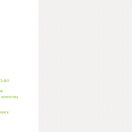
73-ФЗ
ые
 агентства
ния к