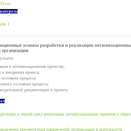
33-ст)
контроль
улю 1
зационные основы разработки и реализации оптимизационны
й организации
узнаете:
вания к оптимизационным проектам;
и и внедрения проекта;
 состояния процесса;
левого состояния процесса;
оводительной документации к проекту.
иал
одготовка и общий цикл реализации оптимизационных проектов в образ
пределение приоритетных направлений оптимизации в деятельности