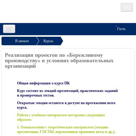
Социальные сети
Гость
Русский (ru)
В начало
Курсы
Курсы повышения квалификации АУ
О проекте
Тренажеры ВсОШ
Реализация проектов по «Бережливому
"Институт развития образования"
Реализация проектов по «Бережливому
производству» в условиях образовательных
Как записаться?
организаций
производству» ...
Общая информация о курсе ПК
Курс состоит из лекций-презентаций, практических заданий
и проверочных тестов.
Открытые лекции остаются в доступе на протяжении всего
курса.
Работа с учебным материалом построена следующим
образом:
1. Ознакомление с теоретическим материалом (лекции-
презентации, ГОСТЫ, нормативные правовые акты и др.);