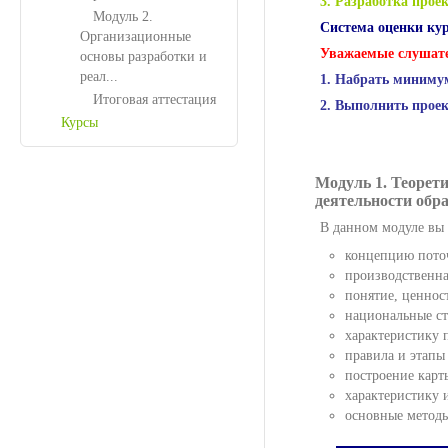
3. Разработка проек
Модуль 2.
Система оценки ку
Организационные
Уважаемые слушате
основы разработки и
реал...
1. Набрать миниму
Итоговая аттестация
2. Выполнить проек
Курсы
Модуль 1. Теорет
деятельности обр
В данном модуле вы 
концепцию поточ
производственна
понятие, ценнос
национальные ст
характеристику 
правила и этапы
построение карт
характеристику 
основные методы