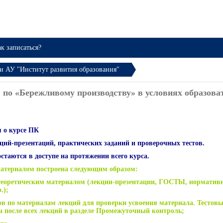
к записаться?
 АУ "Институт развития образования"
 по «Бережливому производству» в условиях образов
 о курсе ПК
кций-презентаций, практических заданий и проверочных тестов.
таются в доступе на протяжении всего курса.
материалом построена следующим образом:
 теоретическим материалом (лекции-презентации, ГОСТЫ, норматив
.);
ов по материалам лекций для проверки усвоения материала. Тестовы
 после всех лекций в разделе Промежуточный контроль;