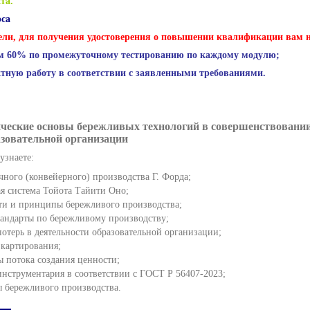
та.
рса
ли, для получения удостоверения о повышении квалификации вам н
м 60% по промежуточному тестированию по каждому модулю;
тную работу в соответствии с заявленными требованиями.
ические основы бережливых технологий в совершенствовани
азовательной организации
узнаете:
ного (конвейерного) производства Г. Форда;
я система Тойота Тайити Оно;
ти и принципы бережливого производства;
андарты по бережливому производству;
потерь в деятельности образовательной организации;
 картирования;
ы потока создания ценности;
инструментария в соответствии с ГОСТ Р 56407-2023;
 бережливого производства.