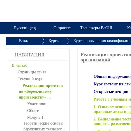
Русский (ru)
О проекте
Тренажеры ВсОШ
Ка
В начало
Курсы
Курсы повышения квалификации
Реализация проектов по «Бережливому производству» ...
Реализация проектов
НАВИГАЦИЯ
организаций
В начало
Страницы сайта
Общая информация
Текущий курс
Курс состоит из ле
Реализация проектов
по «Бережливому
Открытые лекции ос
производству» ...
Работа с учебным 
Участники
1. Ознакомление с
Общее
правовые акты и др
Модуль 1.
2. Выполнение тест
Теоретические основы
вопросы размещены
бережливых технолог...