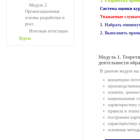
3. Разработка проек
Модуль 2.
Система оценки ку
Организационные
Уважаемые слушате
основы разработки и
реал...
1. Набрать миниму
Итоговая аттестация
2. Выполнить проек
Курсы
Модуль 1. Теорет
деятельности обр
В данном модуле вы 
концепцию поточ
производственна
понятие, ценнос
национальные ст
характеристику 
правила и этапы
построение карт
характеристику 
основные методы