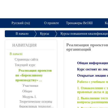
Русский (ru)
О проекте
Тренажеры ВсОШ
Ка
В начало
Курсы
Курсы повышения квалификации
Реализация проектов по «Бережливому производству» ...
Реализация проектов
НАВИГАЦИЯ
организаций
В начало
Страницы сайта
Общая информация
Текущий курс
Курс состоит из ле
Реализация проектов
по «Бережливому
Открытые лекции ос
производству» ...
Работа с учебным 
Участники
1. Ознакомление с
Общее
правовые акты и др
Модуль 1.
2. Выполнение тест
Теоретические основы
вопросы размещены
бережливых технолог...