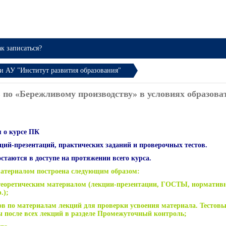
к записаться?
 АУ "Институт развития образования"
 по «Бережливому производству» в условиях образов
 о курсе ПК
кций-презентаций, практических заданий и проверочных тестов.
таются в доступе на протяжении всего курса.
материалом построена следующим образом:
 теоретическим материалом (лекции-презентации, ГОСТЫ, норматив
.);
ов по материалам лекций для проверки усвоения материала. Тестовы
 после всех лекций в разделе Промежуточный контроль;