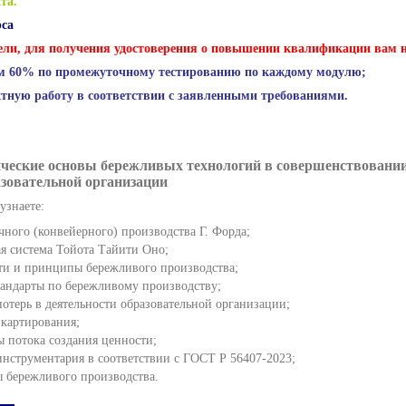
та.
рса
ли, для получения удостоверения о повышении квалификации вам н
м 60% по промежуточному тестированию по каждому модулю;
тную работу в соответствии с заявленными требованиями.
ические основы бережливых технологий в совершенствовани
азовательной организации
узнаете:
ного (конвейерного) производства Г. Форда;
я система Тойота Тайити Оно;
ти и принципы бережливого производства;
андарты по бережливому производству;
потерь в деятельности образовательной организации;
 картирования;
ы потока создания ценности;
инструментария в соответствии с ГОСТ Р 56407-2023;
 бережливого производства.