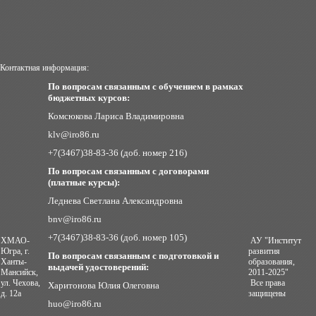
Контактная информация:
По вопросам связанным с обучением в рамках
бюджетных курсов:
Комсюкова Лариса Владимировна
klv@iro86.ru
+7(3467)38-83-36 (доб. номер 216)
По вопросам связанным с договорами
(платные курсы):
Леднева Светлана Александровна
bnv@iro86.ru
+7(3467)38-83-36 (доб. номер 105)
ХМАО-
АУ "Институт
Югра, г.
развития
По вопросам связанным с подготовкой и
Ханты-
образования,
выдачей удостоверений:
Мансийск,
2011-2025"
ул. Чехова,
Все права
Харитонова Юлия Олеговна
д. 12а
защищены
huo@iro86.ru