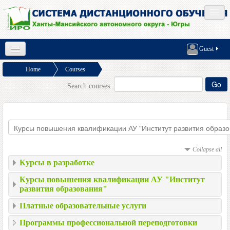
Social networks
Guest
English (en)
Home
Courses
Курсы повышения квалификации АУ
Search courses:
О проекте
Тренажеры ВсОШ
"Институт развития...
Как записаться?
Collapse all
Курсы в разработке
Курсы повышения квалификации АУ "Институт
развития образования"
Платные образовательные услуги
Программы профессиональной переподготовки