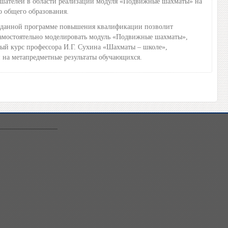
шателей в области реализации модуля «Подвижные шахматы» на
о общего образования.
нной программе повышения квалификации позволит
самостоятельно моделировать модуль «Подвижные шахматы»,
вый курс профессора И.Г. Сухина «Шахматы – школе»,
 на метапредметные результаты обучающихся.