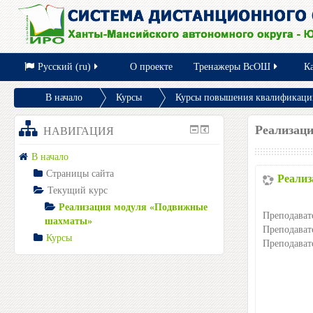
Русский (ru)
О проекте
Тренажеры ВсОШ
Ка
В начало
Курсы
Курсы повышения квалификации
Реализация модуля «Подвижные шахматы»
Описание
Реализац
НАВИГАЦИЯ
В начало
Страницы сайта
Реализ
Текущий курс
Реализация модуля «Подвижные
Преподават
шахматы»
Преподават
Курсы
Преподават