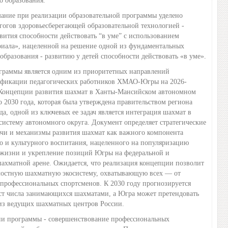
о образования.
ие при реализации образовательной программы уделено
огов здоровьесберегающей образовательной технологией -
вития способности действовать “в уме” с использованием
риала», нацеленной на решение одной из фундаментальных
образования - развитию у детей способности действовать «в уме».
раммы является одним из приоритетных направлений
фикации педагогических работников ХМАО-Югры на 2026-
о Концепции развития шахмат в Ханты-Мансийском автономном
 2030 года, которая была утверждена правительством региона
да, одной из ключевых ее задач является интеграция шахмат в
систему автономного округа. Документ определяет стратегические
ачи и механизмы развития шахмат как важного компонента
о и культурного воспитания, нацеленного на популяризацию
а жизни и укрепление позиций Югры на федеральной и
ахматной арене. Ожидается, что реализация концепции позволит
лостную шахматную экосистему, охватывающую всех — от
профессиональных спортсменов. К 2030 году прогнозируется
ст числа занимающихся шахматами, а Югра может претендовать
 из ведущих шахматных центров России.
 программы - совершенствование профессиональных