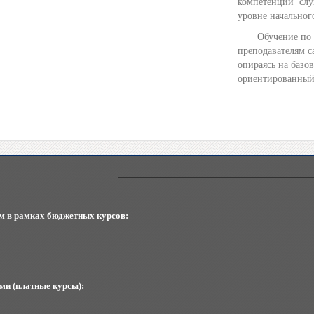
компетенций слу
уровне начальног
Обучение по да
преподавателям 
опираясь на базо
ориентированный
м в рамках бюджетных курсов:
ми (платные курсы):