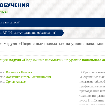
к записаться?
 АУ "Институт развития образования"
ия модуля «Подвижные шахматы» на уровне начальног
ация модуля «Подвижные шахматы» на уровне начального о
ель:
Воронина Наталья
Образовательная
ель:
Долженко Игорь Валентинович
«Подвижные шахма
ель:
Орлов Алексей
педагогов общеоб
профессиональных
преподавания ша
технологии разви
курса И.Г.Сухин