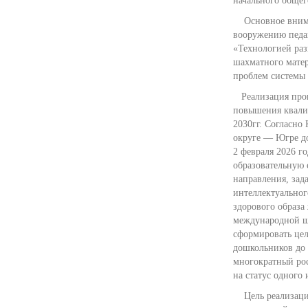
начального общег
Основное вниман
вооружению педаг
«Технологией раз
шахматного мате
проблем системы 
Реализация прог
повышения квали
2030гг. Согласн
округе — Югре до
2 февраля 2026 го
образовательную 
направления, зад
интеллектуальног
здорового образ
международной ш
сформировать це
дошкольников до 
многократный ро
на статус одного
Цель реализации