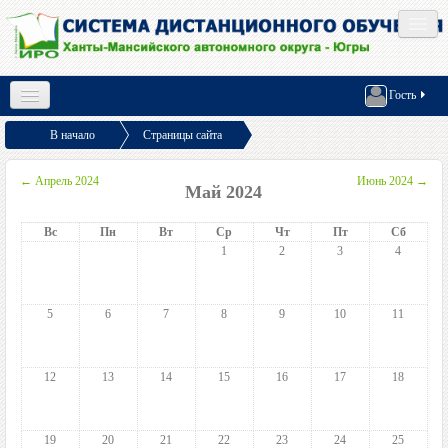
Социальные сети
Гость
Русский (ru)
В начало
Страницы сайта
Календарь
Май 2024
О проекте
Тренажеры ВсОШ
←
Апрель 2024
Июнь 2024
→
Май 2024
Как записаться?
Вс
Пн
Вт
Ср
Чт
Пт
Сб
1
2
3
4
5
6
7
8
9
10
11
12
13
14
15
16
17
18
19
20
21
22
23
24
25